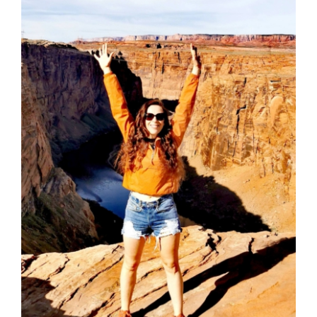
grösseres
Termine
Bild
SOCIAL MEDIA
KONTAKT