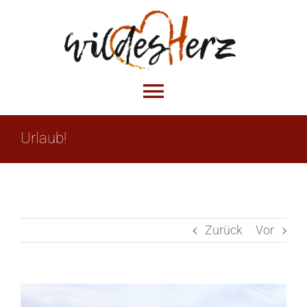
Zum
Inhalt
springen
Toggle
Navigation
Urlaub!
ÜBER MICH
MEINE MUSIK
Zurück
Vor
NEWS
GALERIE
Zeige