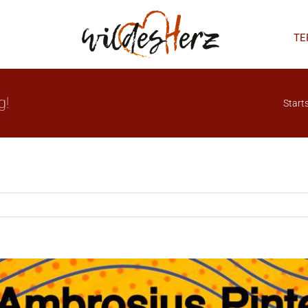
TE
g!
Starts