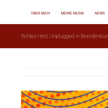
Zum
Inhalt
ÜBER MICH
MEINE MUSIK
NEWS
springen
Wildes Herz Unplugged in Brandenbur
Zeige
grösseres