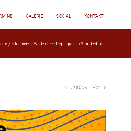
RMINE
GALERIE
SOCIAL
KONTAKT
eite
/
Allgemein
/
Wildes Herz Unplugged in Brandenburg!
Zurück
Vor