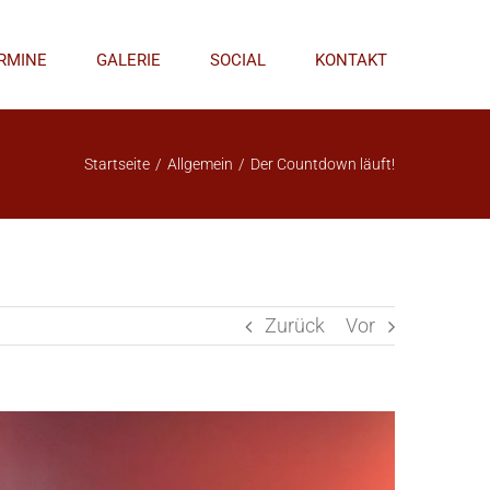
RMINE
GALERIE
SOCIAL
KONTAKT
Startseite
/
Allgemein
/
Der Countdown läuft!
Zurück
Vor