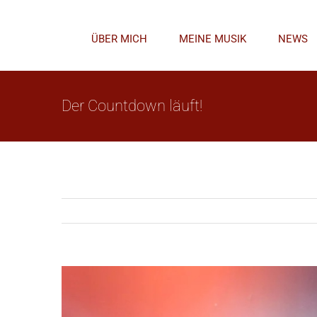
Zum
Inhalt
ÜBER MICH
MEINE MUSIK
NEWS
springen
Der Countdown läuft!
Zeige
grösseres