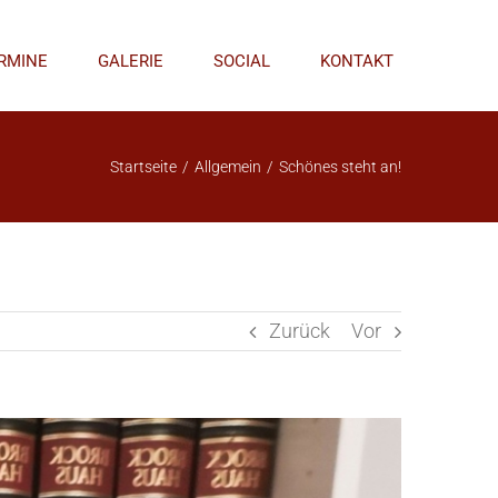
RMINE
GALERIE
SOCIAL
KONTAKT
Startseite
/
Allgemein
/
Schönes steht an!
Zurück
Vor