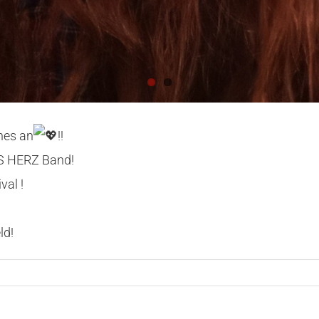
nes an
!!
ES HERZ Band!
val !
ld!