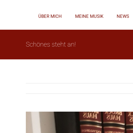
Zum
Inhalt
ÜBER MICH
MEINE MUSIK
NEWS
springen
Schönes steht an!
Zeige
grösseres